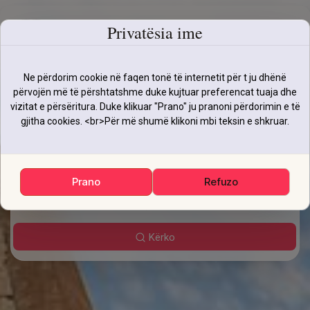
Privatësia ime
Ne përdorim cookie në faqen tonë të internetit për t ju dhënë
përvojën më të përshtatshme duke kujtuar preferencat tuaja dhe
vizitat e përsëritura. Duke klikuar "Prano" ju pranoni përdorimin e të
gjitha cookies. <br>Për më shumë klikoni mbi teksin e shkruar.
Prej
Deri
Data e nisjes
Data e kthimit
Prano
Refuzo
1
0
0
Kërko