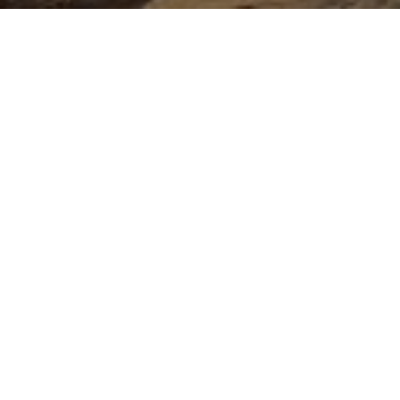
Linjat më të kërkuara
🇮🇹 Treviso
→
🇽🇰 Malishevë
nga 70.00 €
🇮🇹 Treviso
→
🇽🇰 Suharekë
nga 70.00 €
🇮🇹 Treviso
→
🇽🇰 Prishtinë
nga 70.00 €